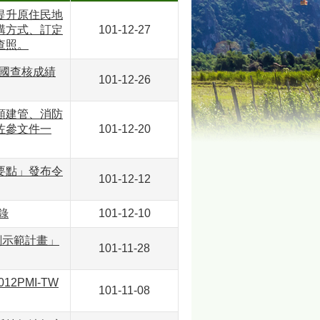
提升原住民地
購方式、訂定
101-12-27
查照。
全國查核成績
101-12-26
類建管、消防
佐參文件一
101-12-20
要點」發布令
101-12-12
錄
101-12-10
劃示範計畫」
101-11-28
2PMI-TW
101-11-08