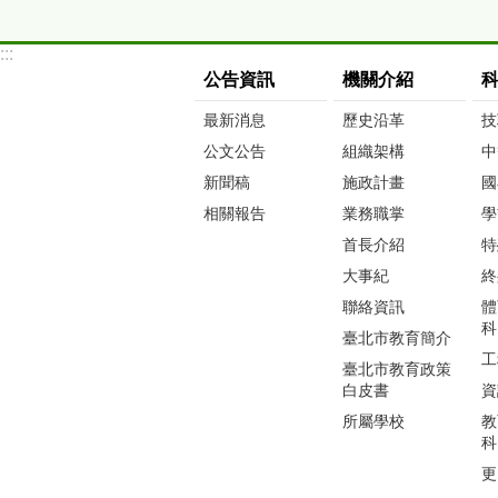
:::
公告資訊
機關介紹
最新消息
歷史沿革
技
公文公告
組織架構
中
新聞稿
施政計畫
國
相關報告
業務職掌
學
首長介紹
特
大事紀
終
聯絡資訊
體
科
臺北市教育簡介
工
臺北市教育政策
白皮書
資
所屬學校
教
科
更