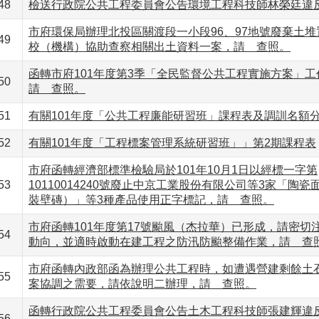
48
檢送行政院公共工程委員會公告環境工程科技師林榮廷違
市府環保局辦理北投區關渡段一小段96、97地號廢棄土
49
校（機構）協助查察相關出土資料一案，請 查照。
函轉市府101年度第3季「全民監督公共工程實施方案」工
50
請 查照。
51
有關101年度「公共工程廉能研習班」課程表及調訓名額
52
有關101年度「工程標案管理系統研習班」」第2期課程表
市府函轉經濟部標準檢驗局於101年10月1日以經標一字第
53
10110014240號廢止中京工業股份有限公司等3家「陶瓷
裝壁磚）」等3種產品使用正字標記，請 查照。
市府函轉101年度第17號颱風（杰拉華）已形成，請密切
54
動向，並適時啟動在建工程之防汛防颱整備作業，請 查
市府函轉內政部函為辦理公共工程時，如遭遇營建剩餘土
55
案協調之需要，請依說明二辦理，請 查照。
函轉行政院公共工程委員會公告土木工程科技師張建輝違
56