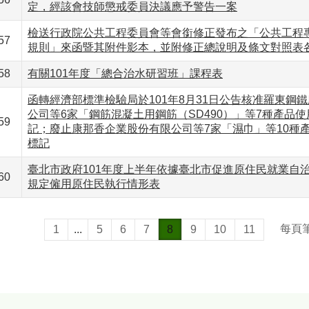
定，經該會技師懲戒委員決議應予警告一案
檢送行政院公共工程委員會等會銜修正發布之「公共工程
57
規則」來函暨其附件影本，並附修正總說明及條文對照表
58
有關101年度「總合治水研習班」課程表
函轉經濟部標準檢驗局於101年8月31日公告核准羅東鋼
公司等6家「鋼筋混凝土用鋼筋（SD490）」等7種產品
59
記；廢止康那香企業股份有限公司等7家「濕巾」等10種
標記
臺北市政府101年度上半年依據臺北市促進原住民就業自
60
規定僱用原住民執行情形表
每頁
1
...
5
6
7
8
9
10
11