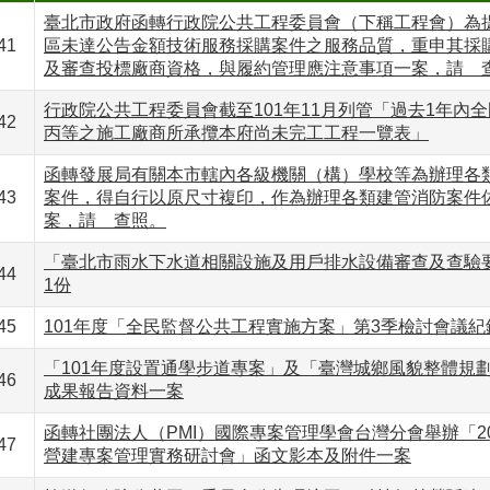
臺北市政府函轉行政院公共工程委員會（下稱工程會）為
41
區未達公告金額技術服務採購案件之服務品質，重申其採
及審查投標廠商資格，與履約管理應注意事項一案，請 
行政院公共工程委員會截至101年11月列管「過去1年內
42
丙等之施工廠商所承攬本府尚未完工工程一覽表」
函轉發展局有關本市轄內各級機關（構）學校等為辦理各
43
案件，得自行以原尺寸複印，作為辦理各類建管消防案件
案，請 查照。
「臺北市雨水下水道相關設施及用戶排水設備審查及查驗
44
1份
45
101年度「全民監督公共工程實施方案」第3季檢討會議紀
「101年度設置通學步道專案」及「臺灣城鄉風貌整體規
46
成果報告資料一案
函轉社團法人（PMI）國際專案管理學會台灣分會舉辦「201
47
營建專案管理實務研討會」函文影本及附件一案