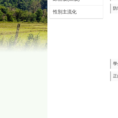
防
性別主流化
學
正