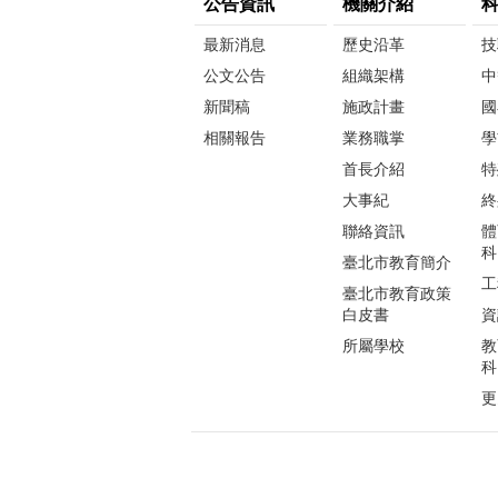
公告資訊
機關介紹
最新消息
歷史沿革
技
公文公告
組織架構
中
新聞稿
施政計畫
國
相關報告
業務職掌
學
首長介紹
特
大事紀
終
聯絡資訊
體
科
臺北市教育簡介
工
臺北市教育政策
白皮書
資
所屬學校
教
科
更