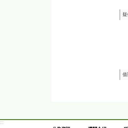
疑
值
:::