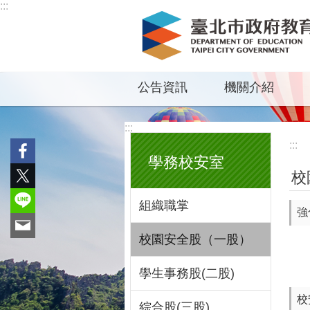
:::
跳到主要內容區塊
公告資訊
機關介紹
:::
:::
學務校安室
校
組織職掌
強
校園安全股（一股）
學生事務股(二股)
校
綜合股(三股)