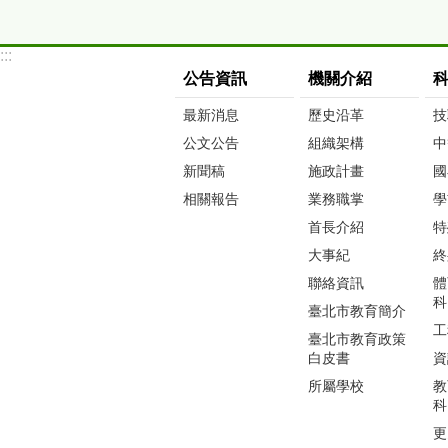
:::
公告資訊
機關介紹
最新消息
歷史沿革
技
公文公告
組織架構
中
新聞稿
施政計畫
國
相關報告
業務職掌
學
首長介紹
特
大事紀
終
聯絡資訊
體
科
臺北市教育簡介
工
臺北市教育政策
白皮書
資
所屬學校
教
科
更