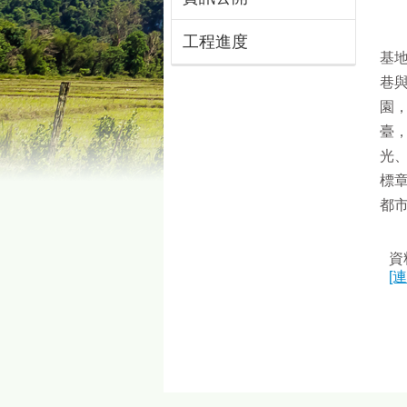
工程進度
基地
巷
園
臺
光
標
都
資
[連