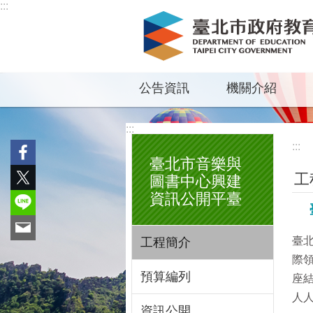
:::
跳到主要內容區塊
公告資訊
機關介紹
:::
:::
臺北市音樂與
工
圖書中心興建
資訊公開平臺
臺
工程簡介
際
預算編列
座
人
資訊公開