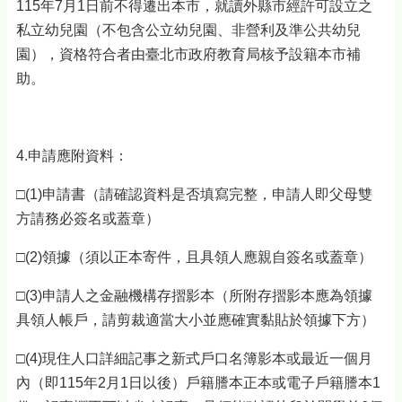
115年7月1日前不得遷出本市，就讀外縣市經許可設立之
私立幼兒園（不包含公立幼兒園、非營利及準公共幼兒
園），資格符合者由臺北市政府教育局核予設籍本市補
助。
4.申請應附資料：
□(1)申請書（請確認資料是否填寫完整，申請人即父母雙
方請務必簽名或蓋章）
□(2)領據（須以正本寄件，且具領人應親自簽名或蓋章）
□(3)申請人之金融機構存摺影本（所附存摺影本應為領據
具領人帳戶，請剪裁適當大小並應確實黏貼於領據下方）
□(4)現住人口詳細記事之新式戶口名簿影本或最近一個月
內（即115年2月1日以後）戶籍謄本正本或電子戶籍謄本1