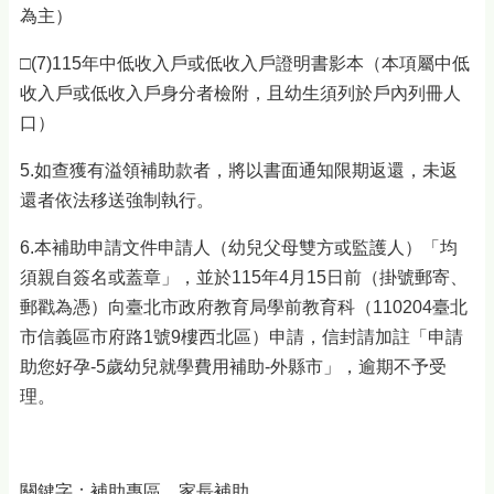
為主）
□(7)115年中低收入戶或低收入戶證明書影本（本項屬中低
收入戶或低收入戶身分者檢附，且幼生須列於戶內列冊人
口）
5.如查獲有溢領補助款者，將以書面通知限期返還，未返
還者依法移送強制執行。
6.本補助申請文件申請人（幼兒父母雙方或監護人）「均
須親自簽名或蓋章」，並於115年4月15日前（掛號郵寄、
郵戳為憑）向臺北市政府教育局學前教育科（110204臺北
市信義區市府路1號9樓西北區）申請，信封請加註「申請
助您好孕-5歲幼兒就學費用補助-外縣市」，逾期不予受
理。
關鍵字：補助專區、家長補助