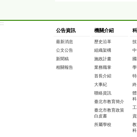
:::
公告資訊
機關介紹
最新消息
歷史沿革
技
公文公告
組織架構
中
新聞稿
施政計畫
國
相關報告
業務職掌
學
首長介紹
特
大事紀
終
聯絡資訊
體
科
臺北市教育簡介
工
臺北市教育政策
白皮書
資
所屬學校
教
科