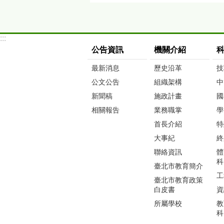
:::
公告資訊
機關介紹
最新消息
歷史沿革
技
公文公告
組織架構
中
新聞稿
施政計畫
國
相關報告
業務職掌
學
首長介紹
特
大事紀
終
聯絡資訊
體
科
臺北市教育簡介
工
臺北市教育政策
白皮書
資
所屬學校
教
科