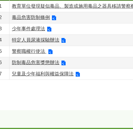
1
教育單位發現疑似毒品、製造或施用毒品之器具移請警察
2
毒品危害防制條例
3
少年事件處理法
4
特定人員尿液採驗辦法
5
警察職權行使法
6
防制毒品危害獎懲辦法
7
兒童及少年福利與權益保障法