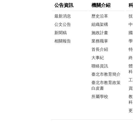
公告資訊
機關介紹
最新消息
歷史沿革
技
公文公告
組織架構
中
新聞稿
施政計畫
國
相關報告
業務職掌
學
首長介紹
特
大事紀
終
聯絡資訊
體
科
臺北市教育簡介
工
臺北市教育政策
白皮書
資
所屬學校
教
科
更