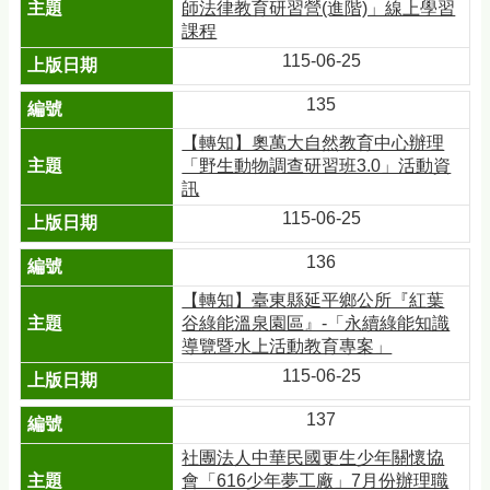
師法律教育研習營(進階)」線上學習
課程
115-06-25
135
【轉知】奧萬大自然教育中心辦理
「野生動物調查研習班3.0」活動資
訊
115-06-25
136
【轉知】臺東縣延平鄉公所『紅葉
谷綠能溫泉園區』-「永續綠能知識
導覽暨水上活動教育專案」
115-06-25
137
社團法人中華民國更生少年關懷協
會「616少年夢工廠」7月份辦理職