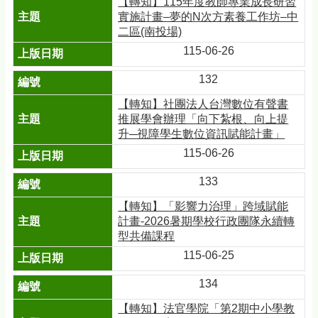
【轉知】115年度教師專業成長研習
實施計畫–夢的N次方素養工作坊–中
二區(南投場)
115-06-26
132
【轉知】社團法人台灣數位有聲書
推展學會辦理「向下紮根、向上提
升─視障學生數位資訊賦能計畫」
115-06-26
133
【轉知】「影響力治理」跨域賦能
計畫-2026暑期學校行政團隊永續轉
型共備課程
115-06-25
134
【轉知】法官學院「第2期中小學教