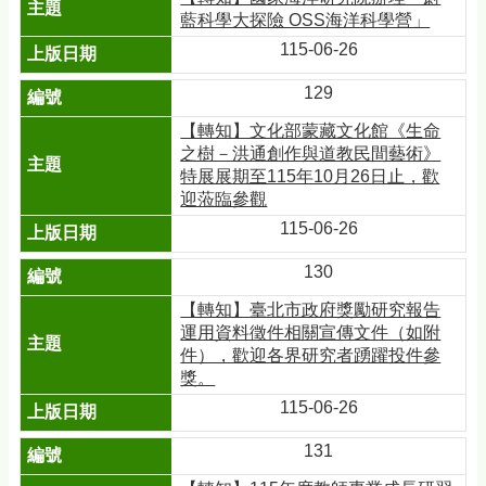
藍科學大探險 OSS海洋科學營」
115-06-26
129
【轉知】文化部蒙藏文化館《生命
之樹－洪通創作與道教民間藝術》
特展展期至115年10月26日止，歡
迎蒞臨參觀
115-06-26
130
【轉知】臺北市政府獎勵研究報告
運用資料徵件相關宣傳文件（如附
件），歡迎各界研究者踴躍投件參
獎。
115-06-26
131