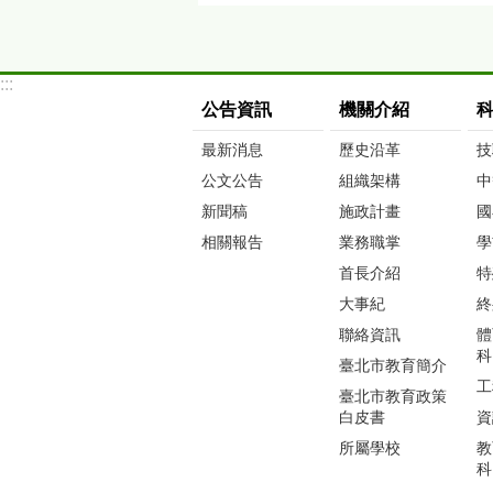
:::
公告資訊
機關介紹
最新消息
歷史沿革
技
公文公告
組織架構
中
新聞稿
施政計畫
國
相關報告
業務職掌
學
首長介紹
特
大事紀
終
聯絡資訊
體
科
臺北市教育簡介
工
臺北市教育政策
白皮書
資
所屬學校
教
科