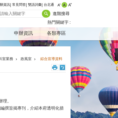
辦資訊
常見問答
雙語詞彙
台北通
進階搜尋
熱門關鍵字
申辦資訊
各類專區
科室業務
政風室
綜合宣導資料
函辦理。
關編撰旨揭專刊，介紹本府透明化措