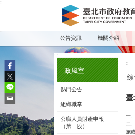
:::
跳到主要內容區塊
公告資訊
機關介紹
:::
:::
政風室
綜
熱門公告
臺
組織職掌
一、
公職人員財產申報
二
（第一股）
施