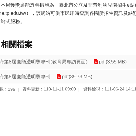
本局獲獎廉能透明措施為「臺北市公立及非營利幼兒園招生e點通」（網址
line.tp.edu.tw/），該網站可供市民即時查詢各園所招生資
一站式服務。
相關檔案
府第8屆廉能透明獎專刊(教育局專訪頁面)
pdf(3.55 MB)
府第8屆廉能透明獎專刊
pdf(39.73 MB)
數：
資料更新：110-11-11 09:00
資料檢視：111-06-24 14:1
196