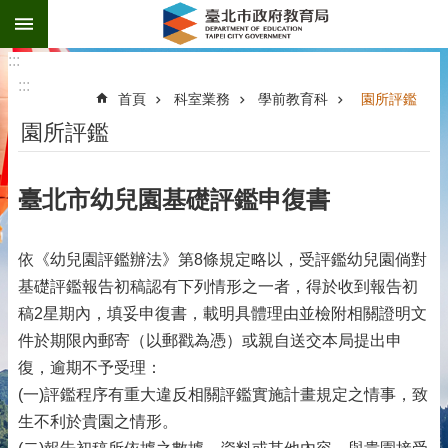
:::
跳到主要內容區塊
:::
:::
首頁
科室業務
學前教育科
園所評鑑
園所評鑑
臺北市幼兒園基礎評鑑申復書
依《幼兒園評鑑辦法》第8條規定略以，受評鑑幼兒園倘對
基礎評鑑報告初稿認有下列情形之一者，得於收到報告初
稿2星期內，填妥申復書，載明具體理由並檢附相關證明文
件於期限內郵寄（以郵戳為憑）或親自送交本局提出申
復，逾期不予受理：
(一)評鑑程序有重大違反相關評鑑實施計畫規定之情事，致
生不利於貴園之情形。