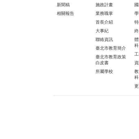
新聞稿
施政計畫
國
相關報告
業務職掌
學
首長介紹
特
大事紀
終
聯絡資訊
體
科
臺北市教育簡介
工
臺北市教育政策
白皮書
資
所屬學校
教
科
更