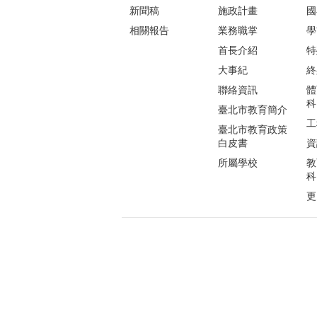
新聞稿
施政計畫
國
相關報告
業務職掌
學
首長介紹
特
大事紀
終
聯絡資訊
體
科
臺北市教育簡介
工
臺北市教育政策
白皮書
資
所屬學校
教
科
更