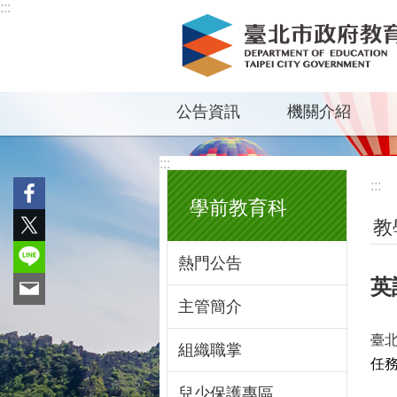
:::
跳到主要內容區塊
公告資訊
機關介紹
:::
:::
學前教育科
教
熱門公告
英
主管簡介
臺
組織職掌
任
兒少保護專區