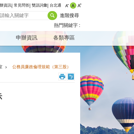
辦資訊
常見問答
雙語詞彙
台北通
進階搜尋
熱門關鍵字
申辦資訊
各類專區
室
公務員廉政倫理規範（第三股）
示