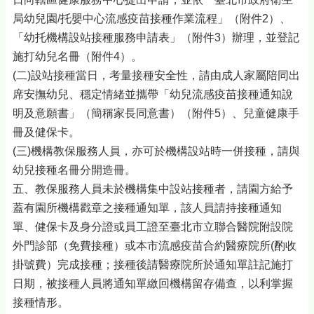
局幼兒園/托嬰中心流感疫苗接種作業流程」（附件2）、
「幼托機構設站接種服務申請表」（附件3）辦理，並登記
施打幼兒名冊（附件4）。
(二)設站接種當日，考量接種安全性，請由成人家屬陪同出
席安撫幼兒、穩定情緒並攜帶「幼兒流感疫苗接種通知說
明及意願書」（簡稱家長同意書）（附件5）、兒童健康手
冊及健保卡。
(三)機構教保服務人員，亦可於機構設站時一併接種，請與
幼兒接種名冊分開造冊。
五、教保服務人員未於機構集中設站接種者，請園方給予
蓋有園所機構戳章之接種通知單，該人員請持接種通知
單、健保卡及身分證或員工證至臺北市立聯合醫院附設院
外門診部（免費接種）或本市流感疫苗合約醫療院所(酌收
掛號費）完成接種；接種後請醫療院所於通知單註記施打
日期，被接種人員將通知單繳回機構留存備查，以利掌握
接種情形。