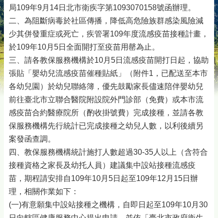
局109年9月14日北市衛疾字第1093070158號函辦理。
二、為阻斷病毒於社區傳播，降低高危險族群感染風險減
少其併發重症或死亡，疾管署109年度流感疫苗接種計畫，
於109年10月5日全面開打至疫苗用罄為止。
三、請各教保服務機構於10月5日流感疫苗開打日起，協助
張貼「嬰幼兒流感疫苗催種貼紙」（附件1，已配送至本市
各幼兒園）於幼兒聯絡簿，優先鼓勵家長儘速陪伴嬰幼兒
前往臺北市立聯合醫院附設院外門診部（免費）或本市流
感疫苗合約醫療院所（酌收掛號費）完成接種，並請各教
保服務機構先行統計已完成接種之幼兒人數，以利後續另
案發函查調。
四、教保服務機構統計施打人數超過30-35人以上（含符合
接種資格之家長及幼托人員）建議集中設站接種流感疫
苗，期程請安排自109年10月5日起至109年12月15日辦
理，相關作業如下：
(一)有意願集中設站接種之機構，自即日起至109年10月30
日向轄區健康服務中心提出申請，並依「臺北市政府衛生