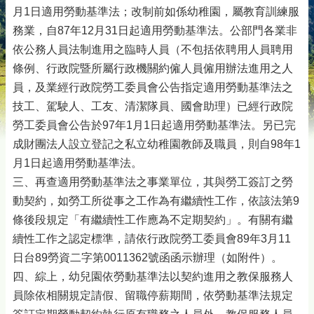
月1日適用勞動基準法；改制前如係幼稚園，屬教育訓練服
務業，自87年12月31日起適用勞動基準法。公部門各業非
依公務人員法制進用之臨時人員（不包括依聘用人員聘用
條例、行政院暨所屬行政機關約僱人員僱用辦法進用之人
員，及業經行政院勞工委員會公告指定適用勞動基準法之
技工、駕駛人、工友、清潔隊員、國會助理）已經行政院
勞工委員會公告於97年1月1日起適用勞動基準法。另已完
成財團法人設立登記之私立幼稚園教師及職員，則自98年1
月1日起適用勞動基準法。
三、再查適用勞動基準法之事業單位，其與勞工簽訂之勞
動契約，如勞工所從事之工作為有繼續性工作，依該法第9
條後段規定「有繼續性工作應為不定期契約」。有關有繼
續性工作之認定標準，請依行政院勞工委員會89年3月11
日台89勞資二字第0011362號函函示辦理（如附件）。
四、綜上，幼兒園依勞動基準法以契約進用之教保服務人
員除依相關規定請假、留職停薪期間，依勞動基準法規定