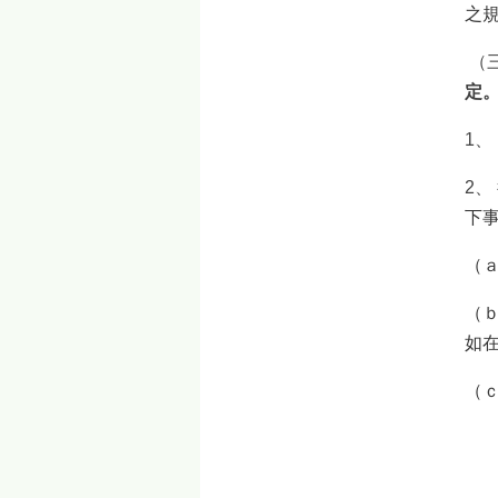
之
（
定
1
2、
下
（
（
如
（