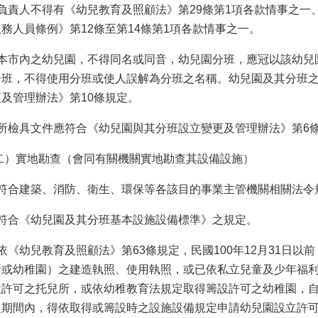
、負責人不得有《幼兒教育及照顧法》第29條第1項各款情事之一
務人員條例》第12條至第14條第1項各款情事之一。
、本市內之幼兒園，不得同名或同音，幼兒園分班，應冠以該幼兒
分班，不得使用分班或使人誤解為分班之名稱。幼兒園及其分班
更及管理辦法》第10條規定。
、所檢具文件應符合《幼兒園與其分班設立變更及管理辦法》第6
二）實地勘查（會同有關機關實地勘查其設備設施）
、符合建築、消防、衛生、環保等各該目的事業主管機關相關法令
、符合《幼兒園及其分班基本設施設備標準》之規定。
依《幼兒教育及照顧法》第63條規定，民國100年12月31日以
所或幼稚園）之建造執照、使用執照，或已依私立兒童及少年福
許可之托兒所，或依幼稚教育法規定取得籌設許可之幼稚園，自101
之期間內，得依取得或籌設時之設施設備規定申請幼兒園設立許可