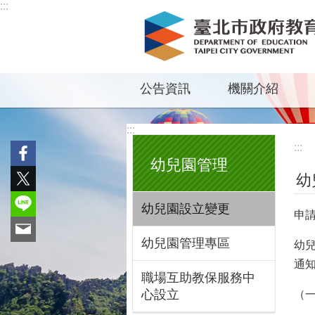
:::
跳到主要內容區塊
公告資訊
機關介紹
:::
:::
幼兒園管理
幼
幼兒園設立變更
申
幼兒園管理專區
幼
通
職場互助教保服務中
心設立
（