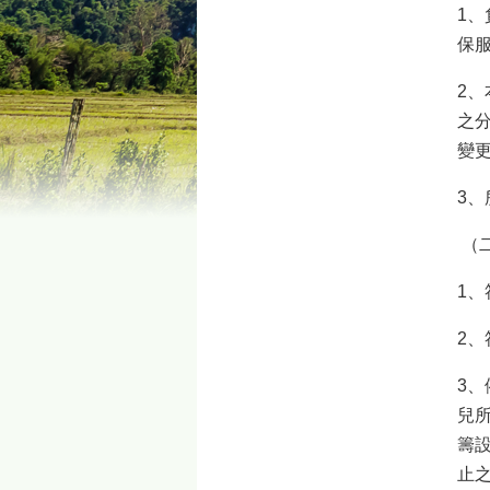
1
保服
2
之
變
3
（
1
2
3、
兒
籌設
止