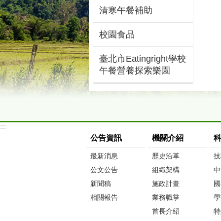
清寒午餐補助
校園食品
臺北市Eatingright學校
午餐營養探索樂園
:::
公告資訊
機關介紹
最新消息
歷史沿革
技
公文公告
組織架構
中
新聞稿
施政計畫
國
相關報告
業務職掌
學
首長介紹
特