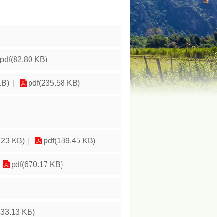
)
pdf(82.80 KB)
KB)
pdf(235.58 KB)
.23 KB)
pdf(189.45 KB)
pdf(670.17 KB)
(33.13 KB)