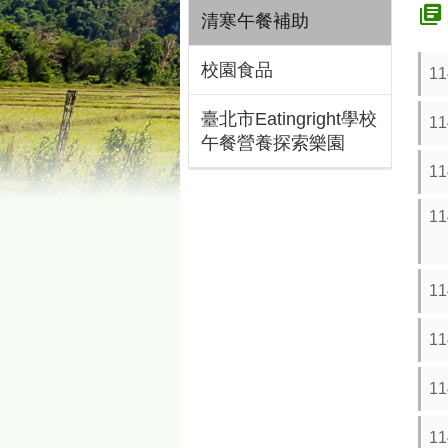
清寒午餐補助
校園食品
1
臺北市Eatingright學校
1
午餐營養探索樂園
1
1
1
1
1
1