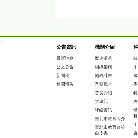
:::
公告資訊
機關介紹
最新消息
歷史沿革
技
公文公告
組織架構
中
新聞稿
施政計畫
國
相關報告
業務職掌
學
首長介紹
特
大事紀
終
聯絡資訊
體
科
臺北市教育簡介
工
臺北市教育政策
白皮書
資