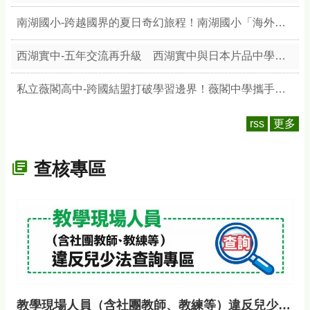
南湖國小-跨越國界的夏日奇幻旅程！南湖國小「海外青年英語服務營」圓滿落幕—8位美加志工攜手64位學員雙向學習，結合校本「天文與陶藝」展現臺灣文化魅力
西湖實中-五年交流再升級 西湖實中與日本片品中學締結教育合作夥伴
私立薇閣高中-跨國結盟打破學習邊界！薇閣中學攜手美國ASU 開創全英文工程科技教育新局
rss
更多
查核專區
教學現場人員（含社團教師、教練等）違反兒少法查詢專區