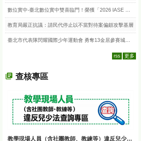
數位實中-臺北數位實中雙喜臨門！榮獲「2026 IASE 教育影響力獎」雙楷模，以數位治理與無圍牆校園引領教育新典範
教育局嚴正抗議：請民代停止以不當對待案偏頗攻擊基層
臺北市代表隊閃耀國際少年運動會 勇奪13金居參賽城市之冠 展現競技實力與城市榮耀
rss
更多
查核專區
教學現場人員（含社團教師、教練等）違反兒少法查詢專區