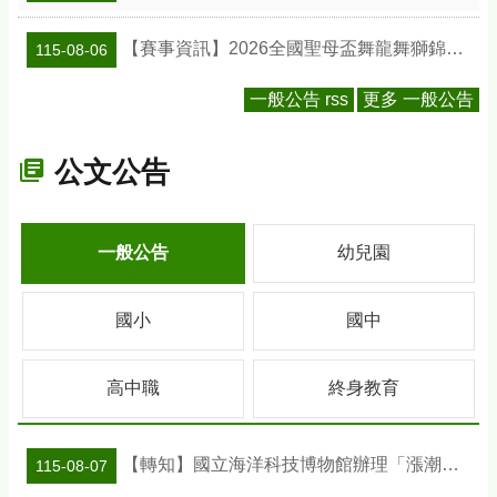
【賽事資訊】2026全國聖母盃舞龍舞獅錦標賽
115-08-06
一般公告 rss
更多 一般公告
公文公告
一般公告
幼兒園
國小
國中
高中職
終身教育
【轉知】國立海洋科技博物館辦理「漲潮時刻—原民智慧主題探索課程」參訪補助案
115-08-07