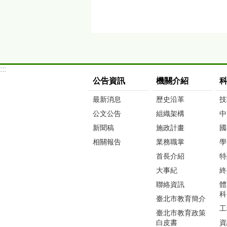
:::
公告資訊
機關介紹
最新消息
歷史沿革
技
公文公告
組織架構
中
新聞稿
施政計畫
國
相關報告
業務職掌
學
首長介紹
特
大事紀
終
聯絡資訊
體
科
臺北市教育簡介
工
臺北市教育政策
白皮書
資