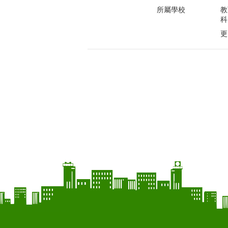
所屬學校
教
科
更