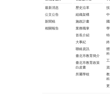
最新消息
歷史沿革
技
公文公告
組織架構
中
新聞稿
施政計畫
國
相關報告
業務職掌
學
首長介紹
特
大事紀
終
聯絡資訊
體
科
臺北市教育簡介
工
臺北市教育政策
白皮書
資
所屬學校
教
科
更