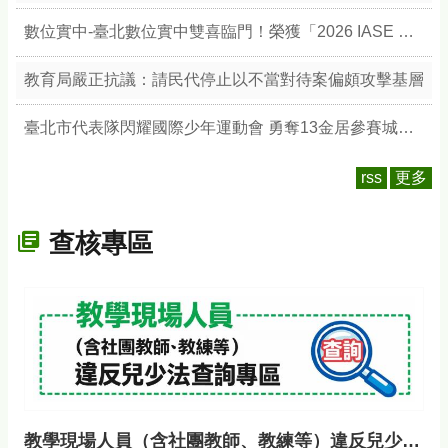
數位實中-臺北數位實中雙喜臨門！榮獲「2026 IASE 教育影響力獎」雙楷模，以數位治理與無圍牆校園引領教育新典範
教育局嚴正抗議：請民代停止以不當對待案偏頗攻擊基層
臺北市代表隊閃耀國際少年運動會 勇奪13金居參賽城市之冠 展現競技實力與城市榮耀
rss
更多
查核專區
教學現場人員（含社團教師、教練等）違反兒少法查詢專區