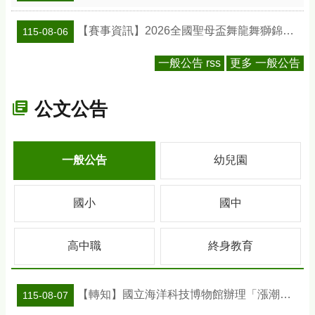
【賽事資訊】2026全國聖母盃舞龍舞獅錦標賽
115-08-06
一般公告 rss
更多 一般公告
公文公告
一般公告
幼兒園
國小
國中
高中職
終身教育
【轉知】國立海洋科技博物館辦理「漲潮時刻—原民智慧主題探索課程」參訪補助案
115-08-07