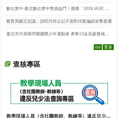
數位實中-臺北數位實中雙喜臨門！榮獲「2026 IASE 教育影響力獎」雙楷模，以數位治理與無圍牆校園引領教育新典範
教育局嚴正抗議：請民代停止以不當對待案偏頗攻擊基層
臺北市代表隊閃耀國際少年運動會 勇奪13金居參賽城市之冠 展現競技實力與城市榮耀
rss
更多
查核專區
教學現場人員（含社團教師、教練等）違反兒少法查詢專區