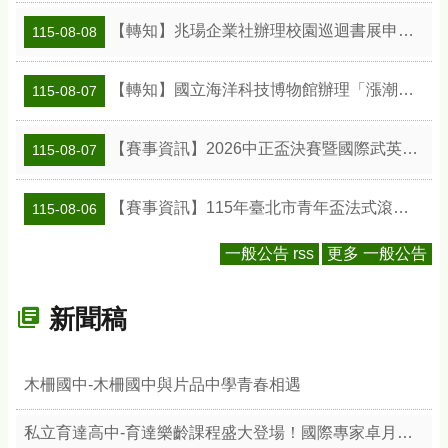
【轉知】兆瑒企業社辦理校園巡迴書展申請資訊
115-08-08
【轉知】國立海洋科技博物館辦理「漲潮時刻—原民智慧主題探索課程」參訪補助案
115-08-07
【賽事資訊】2026中正盃決賽暨國際武英盃武術精英錦標賽
115-08-07
【賽事資訊】115年臺北市青年盃法式滾球錦標賽
115-08-06
一般公告 rss
更多 一般公告
新聞稿
木柵國中-木柵國中與片品中學青春相遇
私立育達高中-育達樂齡課程盛大登場！國際專家卓月蘭帶領樂齡族體驗綠色療癒力