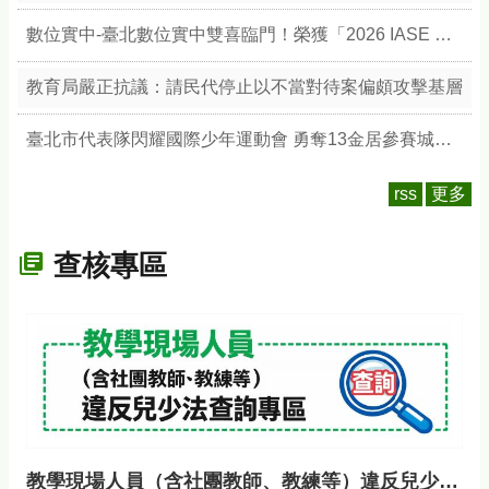
數位實中-臺北數位實中雙喜臨門！榮獲「2026 IASE 教育影響力獎」雙楷模，以數位治理與無圍牆校園引領教育新典範
教育局嚴正抗議：請民代停止以不當對待案偏頗攻擊基層
臺北市代表隊閃耀國際少年運動會 勇奪13金居參賽城市之冠 展現競技實力與城市榮耀
rss
更多
查核專區
教學現場人員（含社團教師、教練等）違反兒少法查詢專區