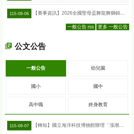
【賽事資訊】2026全國聖母盃舞龍舞獅錦標賽
115-08-06
一般公告 rss
更多 一般公告
公文公告
一般公告
幼兒園
國小
國中
高中職
終身教育
【轉知】國立海洋科技博物館辦理「漲潮時刻—原民智慧主題探索課程」參訪補助案
115-08-07