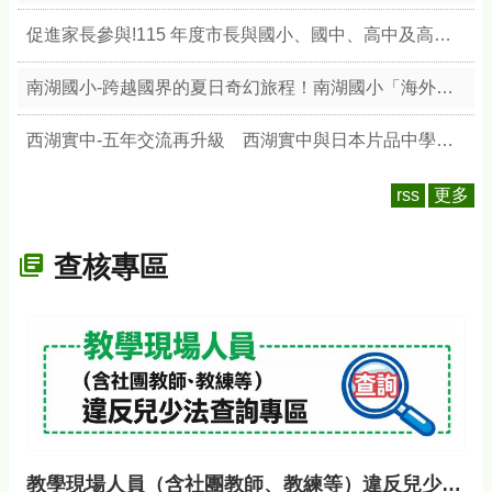
促進家長參與!115 年度市長與國小、國中、高中及高職學生家長聯合會 座談會
南湖國小-跨越國界的夏日奇幻旅程！南湖國小「海外青年英語服務營」圓滿落幕—8位美加志工攜手64位學員雙向學習，結合校本「天文與陶藝」展現臺灣文化魅力
西湖實中-五年交流再升級 西湖實中與日本片品中學締結教育合作夥伴
rss
更多
查核專區
教學現場人員（含社團教師、教練等）違反兒少法查詢專區