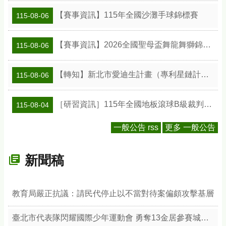
【賽事資訊】115年全國沙灘手球錦標賽
115-08-06
【賽事資訊】2026全國聖母盃舞龍舞獅錦標賽
115-08-06
【轉知】新北市愛迪生計畫（專利星鏈計畫）專利教學種子教師工作坊
115-08-06
［研習資訊］115年全國地板滾球B級裁判研習會
115-08-04
一般公告 rss
更多 一般公告
新聞稿
教育局嚴正抗議：請民代停止以不當對待案偏頗攻擊基層
臺北市代表隊閃耀國際少年運動會 勇奪13金居參賽城市之冠 展現競技實力與城市榮耀