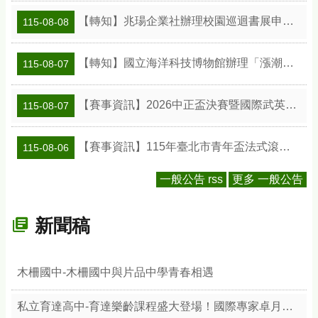
【轉知】兆瑒企業社辦理校園巡迴書展申請資訊
115-08-08
【轉知】國立海洋科技博物館辦理「漲潮時刻—原民智慧主題探索課程」參訪補助案
115-08-07
【賽事資訊】2026中正盃決賽暨國際武英盃武術精英錦標賽
115-08-07
【賽事資訊】115年臺北市青年盃法式滾球錦標賽
115-08-06
一般公告 rss
更多 一般公告
新聞稿
木柵國中-木柵國中與片品中學青春相遇
私立育達高中-育達樂齡課程盛大登場！國際專家卓月蘭帶領樂齡族體驗綠色療癒力