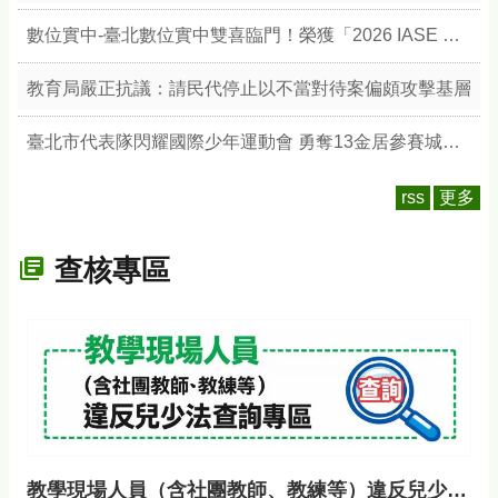
數位實中-臺北數位實中雙喜臨門！榮獲「2026 IASE 教育影響力獎」雙楷模，以數位治理與無圍牆校園引領教育新典範
教育局嚴正抗議：請民代停止以不當對待案偏頗攻擊基層
臺北市代表隊閃耀國際少年運動會 勇奪13金居參賽城市之冠 展現競技實力與城市榮耀
rss
更多
查核專區
教學現場人員（含社團教師、教練等）違反兒少法查詢專區