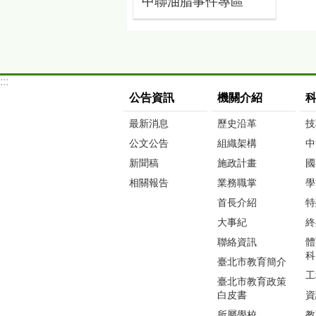
中聯油脂事件專區
:::
公告資訊
機關介紹
最新消息
歷史沿革
技
公文公告
組織架構
中
新聞稿
施政計畫
國
相關報告
業務職掌
學
首長介紹
特
大事紀
終
聯絡資訊
體
科
臺北市教育簡介
工
臺北市教育政策
白皮書
資
所屬學校
教