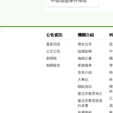
中聯油脂事件專區
:::
公告資訊
機關介紹
最新消息
歷史沿革
技
公文公告
組織架構
中
新聞稿
施政計畫
國
相關報告
業務職掌
學
首長介紹
特
大事紀
終
聯絡資訊
體
科
臺北市教育簡介
工
臺北市教育政策
白皮書
資
所屬學校
教