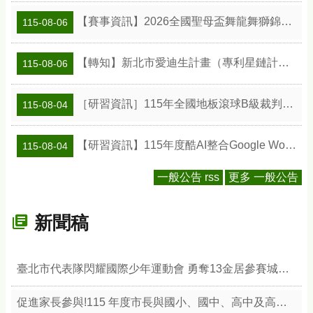
【賽事資訊】2026全國聖母盃舞龍舞獅錦標賽
115-08-06
【轉知】新北市愛迪生計畫（專利星鏈計畫）專利教學種子教師工作坊
115-08-06
［研習資訊］115年全國地板滾球B級裁判研習會
115-08-04
【研習資訊】115年度酷AI整合Google Workspace智慧教學應用研習實施計畫
115-08-04
一般公告 rss
更多 一般公告
新聞稿
臺北市代表隊閃耀國際少年運動會 勇奪13金居參賽城市之冠 展現競技實力與城市榮耀
促進家長參與!115 年度市長與國小、國中、高中及高職學生家長聯合會 座談會