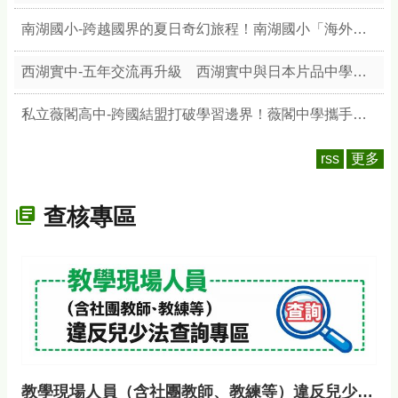
南湖國小-跨越國界的夏日奇幻旅程！南湖國小「海外青年英語服務營」圓滿落幕—8位美加志工攜手64位學員雙向學習，結合校本「天文與陶藝」展現臺灣文化魅力
西湖實中-五年交流再升級 西湖實中與日本片品中學締結教育合作夥伴
私立薇閣高中-跨國結盟打破學習邊界！薇閣中學攜手美國ASU 開創全英文工程科技教育新局
rss
更多
查核專區
教學現場人員（含社團教師、教練等）違反兒少法查詢專區