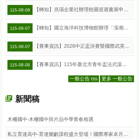
【轉知】兆瑒企業社辦理校園巡迴書展申請資訊
115-08-08
【轉知】國立海洋科技博物館辦理「漲潮時刻—原民智慧主題探索課程」參訪補助案
115-08-07
【賽事資訊】2026中正盃決賽暨國際武英盃武術精英錦標賽
115-08-07
【賽事資訊】115年臺北市青年盃法式滾球錦標賽
115-08-06
一般公告 rss
更多 一般公告
新聞稿
木柵國中-木柵國中與片品中學青春相遇
私立育達高中-育達樂齡課程盛大登場！國際專家卓月蘭帶領樂齡族體驗綠色療癒力