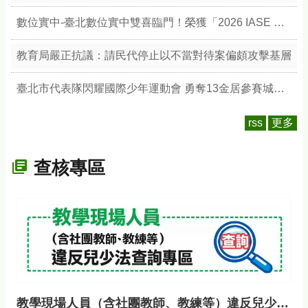
數位實中-臺北數位實中雙喜臨門！榮獲「2026 IASE 教育影響力獎」雙楷模，以數位治理與無圍牆校園引領教育新典範
教育局嚴正抗議：請民代停止以不當對待案偏頗攻擊基層
臺北市代表隊閃耀國際少年運動會 勇奪13金居參賽城市之冠 展現競技實力與城市榮耀
rss
更多
查核專區
教學現場人員（含社團教師、教練等）違反兒少法查詢專區