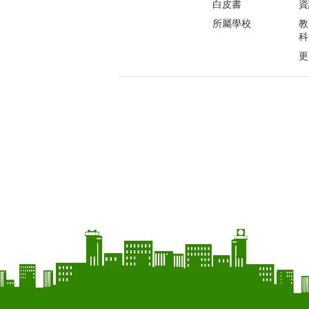
白皮書
資
所屬學校
教
科
更