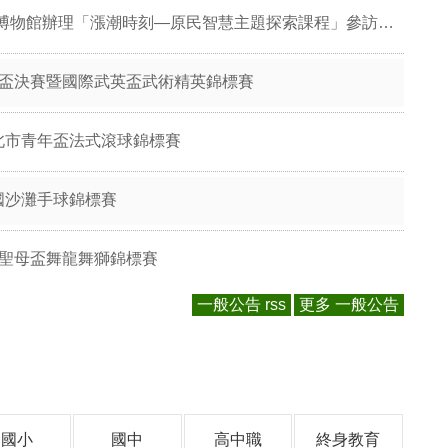
物館辦理「漲潮時刻—原民智慧主題探索課程」參訪補助案
正盃決賽暨國際武英盃武術精英錦標賽
北市青年盃法式滾球錦標賽
國沙灘手球錦標賽
國聖母盃舞龍舞獅錦標賽
一般公告 rss
更多 一般公告
國小
國中
高中職
終身教育