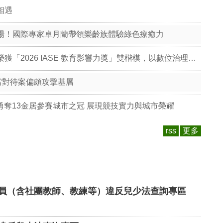
相遇
場！國際專家卓月蘭帶領樂齡族體驗綠色療癒力
數位實中-臺北數位實中雙喜臨門！榮獲「2026 IASE 教育影響力獎」雙楷模，以數位治理與無圍牆校園引領教育新典範
當對待案偏頗攻擊基層
勇奪13金居參賽城市之冠 展現競技實力與城市榮耀
rss
更多
員（含社團教師、教練等）違反兒少法查詢專區