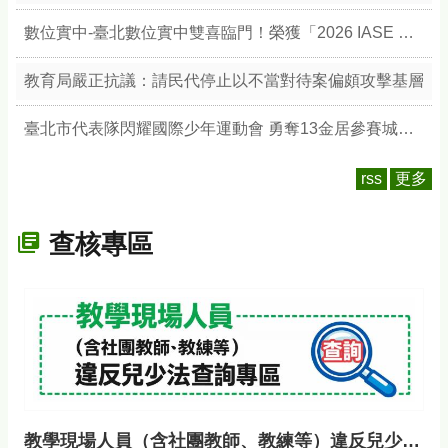
數位實中-臺北數位實中雙喜臨門！榮獲「2026 IASE 教育影響力獎」雙楷模，以數位治理與無圍牆校園引領教育新典範
教育局嚴正抗議：請民代停止以不當對待案偏頗攻擊基層
臺北市代表隊閃耀國際少年運動會 勇奪13金居參賽城市之冠 展現競技實力與城市榮耀
rss
更多
查核專區
教學現場人員（含社團教師、教練等）違反兒少法查詢專區