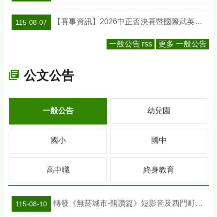
【賽事資訊】2026中正盃決賽暨國際武英盃武術精英錦標賽
115-08-07
一般公告 rss
更多 一般公告
公文公告
一般公告
幼兒園
國小
國中
高中職
終身教育
轉發《無菸城市-熊讚篇》短影音及西門町商圈禁菸宣傳圖卡連結，請多加運用。
115-08-10