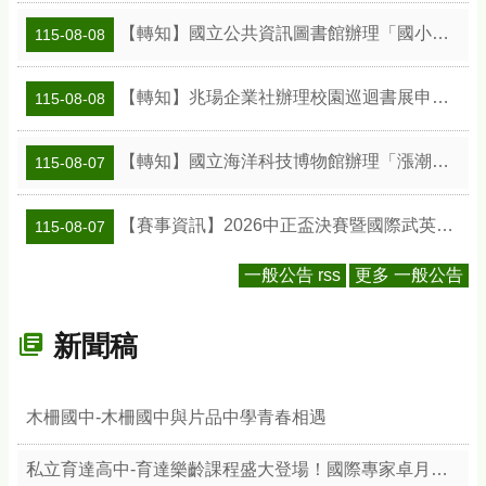
【轉知】國立公共資訊圖書館辦理「國小班級訪問工作坊」活動及教案資訊
115-08-08
【轉知】兆瑒企業社辦理校園巡迴書展申請資訊
115-08-08
【轉知】國立海洋科技博物館辦理「漲潮時刻—原民智慧主題探索課程」參訪補助案
115-08-07
【賽事資訊】2026中正盃決賽暨國際武英盃武術精英錦標賽
115-08-07
一般公告 rss
更多 一般公告
新聞稿
木柵國中-木柵國中與片品中學青春相遇
私立育達高中-育達樂齡課程盛大登場！國際專家卓月蘭帶領樂齡族體驗綠色療癒力